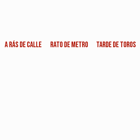
A rás de calle
Rato de metro
Tarde de toros